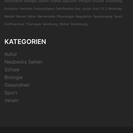
Assimilation
Biologie
Darwin
Drohne
Egelsdorf
Entropie
Enzyme
Erwärmung
Evolution
Flechten
Fotosynthese
Gelbflechte
Gen
Jacob
Kurs 13.2
Mindmap
Modell
Monod
Natur
Nervenzelle
Physiologie
Regulation
Spaziergang
Sport
Stoffwechsel
Thüringen
Vererbung
Winter
Zellatmung
KATEGORIEN
Kultur
Neubecks Seiten
Schule
Biologie
Gesundheit
Sport
Verein