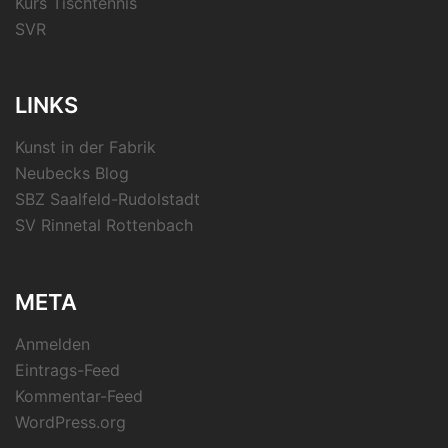
Kurs Tischtennis
SVR
LINKS
Kunst in der Fabrik
Neubecks Blog
SBZ Saalfeld-Rudolstadt
SV Rinnetal Rottenbach
META
Anmelden
Eintrags-Feed
Kommentar-Feed
WordPress.org