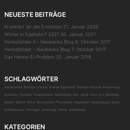
NEUESTE BEITRÄGE
KI erklärt dir die Evolution
21. Januar 2026
Winter in Egelsdorf 2021
30. Januar 2021
Herbstbilder II – Neubecks Blog
9. Oktober 2017
Herbstbilder – Neubecks Blog
7. Oktober 2017
Das Henne-Ei-Problem
20. Januar 2016
SCHLAGWÖRTER
Assimilation
Biologie
Darwin
Drohne
Egelsdorf
Entropie
Enzyme
Erwärmung
Evolution
Flechten
Fotosynthese
Gelbflechte
Gen
Jacob
Kurs 13.2
Mindmap
Modell
Monod
Natur
Nervenzelle
Physiologie
Regulation
Spaziergang
Sport
Stoffwechsel
Thüringen
Vererbung
Winter
Zellatmung
KATEGORIEN