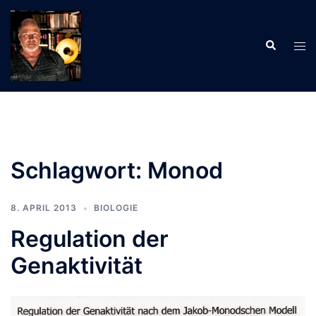
Zum
Inhalt
Suche
springen
Men
ums
Schlagwort:
Monod
8. APRIL 2013
BIOLOGIE
Regulation der
Genaktivität