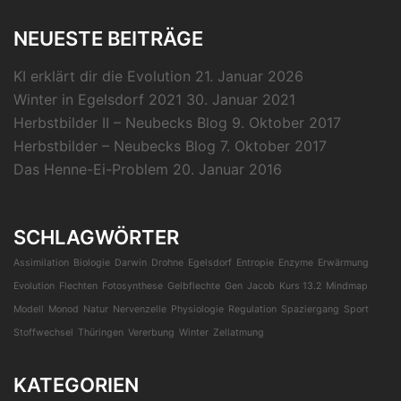
NEUESTE BEITRÄGE
KI erklärt dir die Evolution
21. Januar 2026
Winter in Egelsdorf 2021
30. Januar 2021
Herbstbilder II – Neubecks Blog
9. Oktober 2017
Herbstbilder – Neubecks Blog
7. Oktober 2017
Das Henne-Ei-Problem
20. Januar 2016
SCHLAGWÖRTER
Assimilation
Biologie
Darwin
Drohne
Egelsdorf
Entropie
Enzyme
Erwärmung
Evolution
Flechten
Fotosynthese
Gelbflechte
Gen
Jacob
Kurs 13.2
Mindmap
Modell
Monod
Natur
Nervenzelle
Physiologie
Regulation
Spaziergang
Sport
Stoffwechsel
Thüringen
Vererbung
Winter
Zellatmung
KATEGORIEN