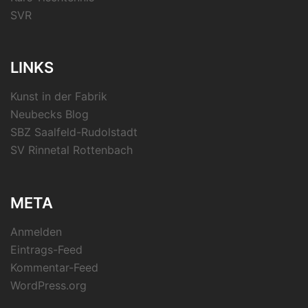
SVR
LINKS
Kunst in der Fabrik
Neubecks Blog
SBZ Saalfeld-Rudolstadt
SV Rinnetal Rottenbach
META
Anmelden
Eintrags-Feed
Kommentar-Feed
WordPress.org