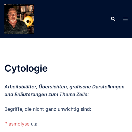
Zum
Inhalt
Suche
springen
Men
ums
Cytologie
Arbeitsblätter, Übersichten, grafische Darstellungen
und Erläuterungen zum Thema Zelle:
Begriffe, die nicht ganz unwichtig sind:
Plasmolyse
u.a.