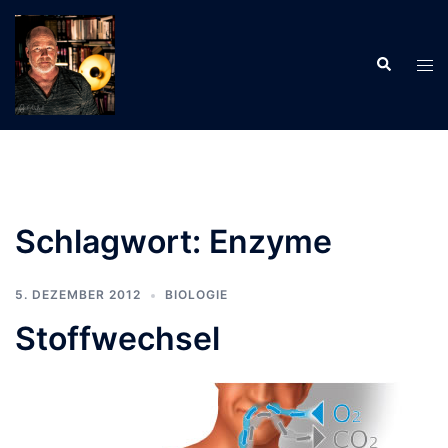
Zum
Inhalt
Suche
springen
Men
ums
Schlagwort:
Enzyme
5. DEZEMBER 2012
BIOLOGIE
Stoffwechsel