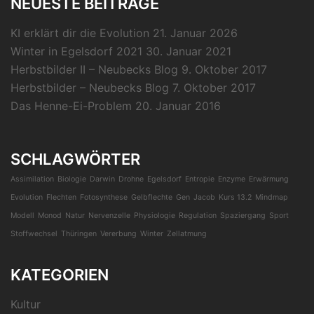
NEUESTE BEITRÄGE
KI erklärt dir die Evolution
21. Januar 2026
Winter in Egelsdorf 2021
30. Januar 2021
Herbstbilder II – Neubecks Blog
9. Oktober 2017
Herbstbilder – Neubecks Blog
7. Oktober 2017
Das Henne-Ei-Problem
20. Januar 2016
SCHLAGWÖRTER
Assimilation
Biologie
Darwin
Drohne
Egelsdorf
Entropie
Enzyme
Erwärmung
Evolution
Flechten
Fotosynthese
Gelbflechte
Gen
Jacob
Kurs 13.2
Mindmap
Modell
Monod
Natur
Nervenzelle
Physiologie
Regulation
Spaziergang
Sport
Stoffwechsel
Thüringen
Vererbung
Winter
Zellatmung
KATEGORIEN
Kultur