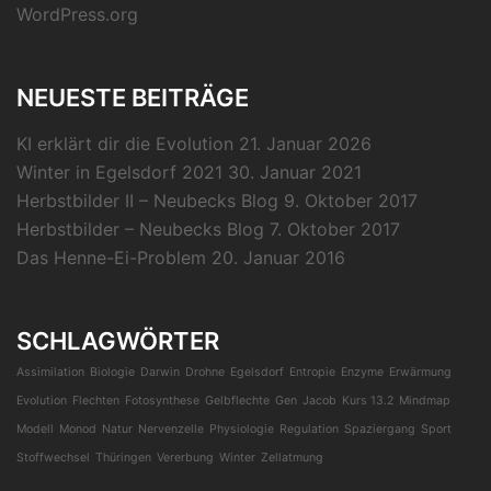
WordPress.org
NEUESTE BEITRÄGE
KI erklärt dir die Evolution
21. Januar 2026
Winter in Egelsdorf 2021
30. Januar 2021
Herbstbilder II – Neubecks Blog
9. Oktober 2017
Herbstbilder – Neubecks Blog
7. Oktober 2017
Das Henne-Ei-Problem
20. Januar 2016
SCHLAGWÖRTER
Assimilation
Biologie
Darwin
Drohne
Egelsdorf
Entropie
Enzyme
Erwärmung
Evolution
Flechten
Fotosynthese
Gelbflechte
Gen
Jacob
Kurs 13.2
Mindmap
Modell
Monod
Natur
Nervenzelle
Physiologie
Regulation
Spaziergang
Sport
Stoffwechsel
Thüringen
Vererbung
Winter
Zellatmung