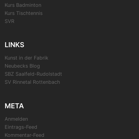
Kurs Badminton
Kurs Tischtennis
SVR
LINKS
Kunst in der Fabrik
Neubecks Blog
SBZ Saalfeld-Rudolstadt
SV Rinnetal Rottenbach
META
Anmelden
Eintrags-Feed
Kommentar-Feed